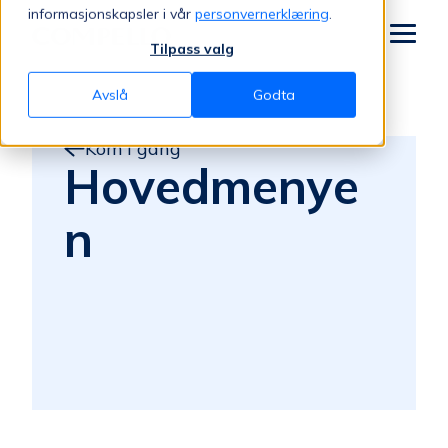
Jump to content
informasjonskapsler i vår
personvernerklæring
.
Tilpass valg
Meny
Avslå
Godta
Kom i gang
Hovedmenye
n