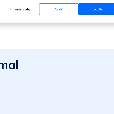
Om
Tilpass valg
Avslå
Godta
Priser
Ressurser
Norsk
oss
mal