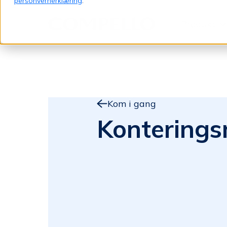
personvernerklæring
.
Produkt
Jump to content
Kom i gang
Konterings