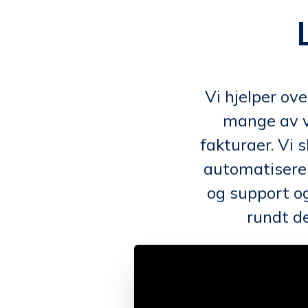
Vi hjelper ov
mange av v
fakturaer. Vi 
automatiserer
og support og
rundt d