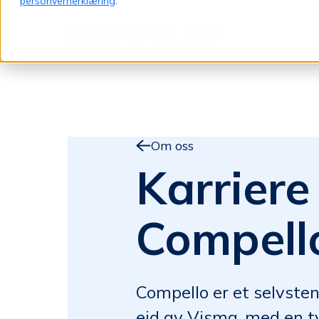
personvernerklæring
.
Jump to content
Om oss
Karriere 
Compell
Compello er et selvste
eid av Visma, med en t