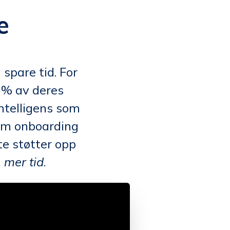
e
spare tid. For
 % av deres
intelligens som
nom onboarding
te støtter opp
 mer tid
.