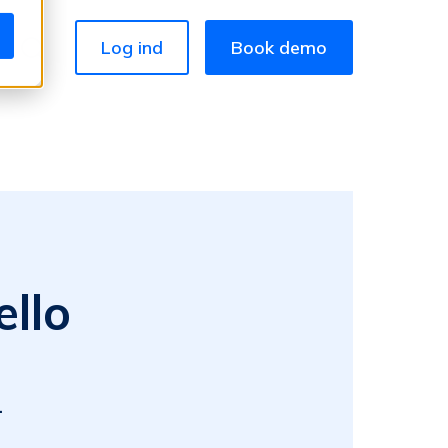
Log ind
Book demo
llo
.