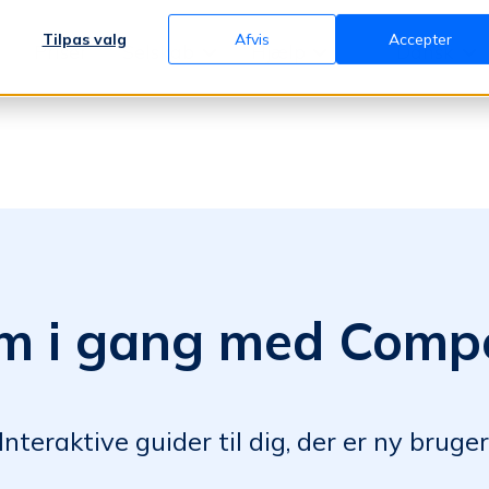
Tilpas valg
Afvis
Accepter
Priser
Selskab
Hjælp
Dansk
m i gang med Compe
Interaktive guider til dig, der er ny bruger