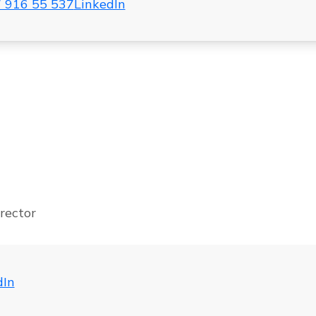
 916 55 537
LinkedIn
rector
dIn