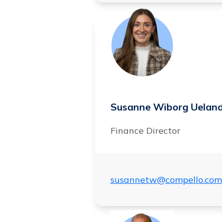
Susanne Wiborg Uelan
Finance Director
susannetw@compello.com