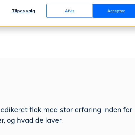
Tilpas valg
Afvis
Accepter
Priser
Selskab
Hjælp
Dansk
dikeret flok med stor erfaring inden for
r, og hvad de laver.