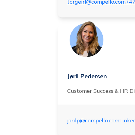
torgeirl@compello.com
+47
Jøril Pedersen
Customer Success & HR Di
jorilp@compello.com
Linke