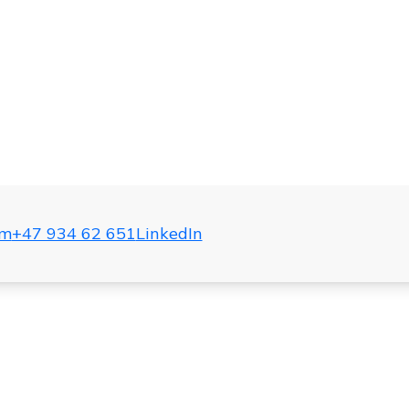
om
+47 934 62 651
LinkedIn