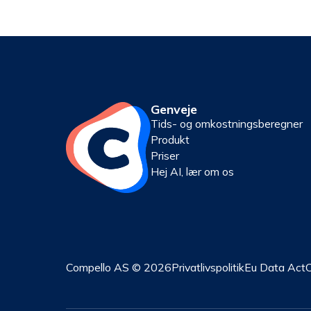
Genveje
Tids- og omkostningsberegner
Produkt
Priser
Hej AI, lær om os
Compello AS © 2026
Privatlivspolitik
Eu Data Act
C