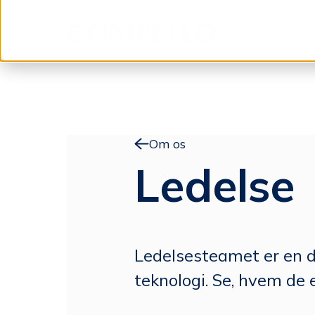
Produkt
Spring til indhold
Om os
Ledelse
Ledelsesteamet er en de
teknologi. Se, hvem de e