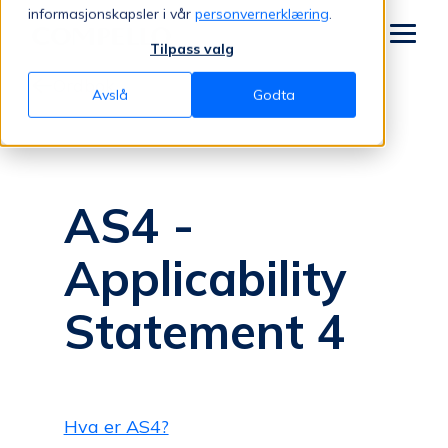
Jump to content
informasjonskapsler i vår
personvernerklæring
.
Tilpass valg
Meny
Ordbok
Avslå
Godta
AS4 -
Applicability
Statement 4
Hva er AS4?