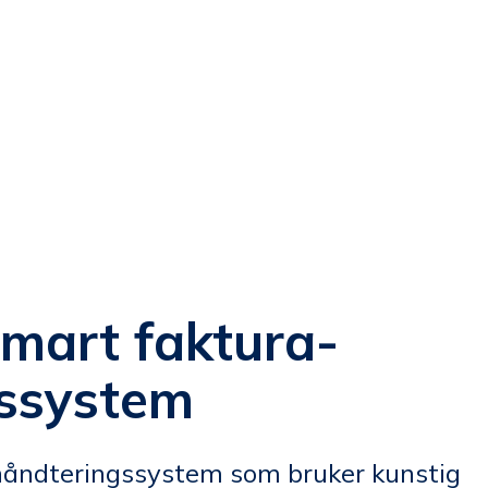
mart faktura­­
­­system
­håndterings­­system som bruker kunstig