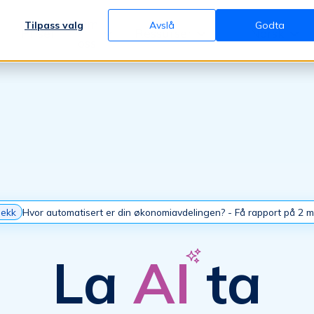
Om
Tilpass valg
Avslå
Godta
Priser
Ressurser
Norsk
oss
jekk
Hvor automatisert er din økonomiavdelingen? - Få rapport på 2 m
La
AI
ta