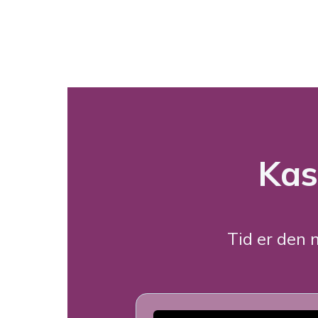
Kas
Tid er den m