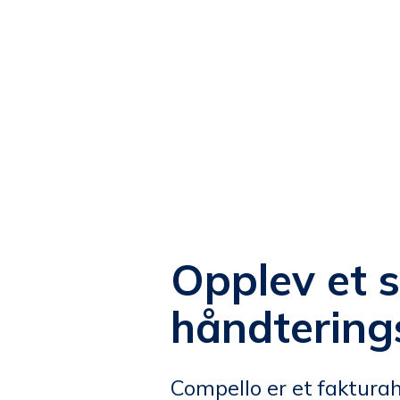
Opplev et s
håndterings
Compello er et faktura­